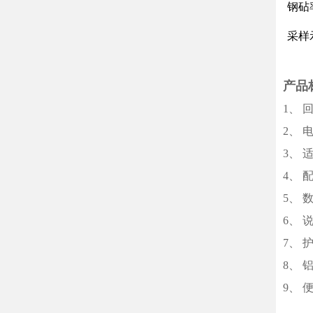
钢砧
采样
产品
1、 
2、 
3、 
4、 
5、 
6、 
7、 
8、 
9、