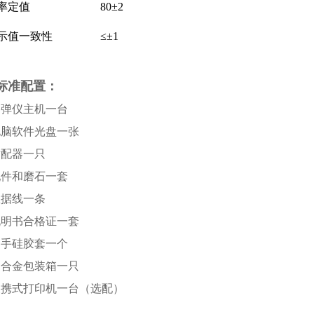
率定值
80±2
示值一致性
≤±1
标准配置：
回弹仪主机一台
电脑软件光盘一张
适配器一只
配件和磨石一套
数据线一条
说明书合格证一套
护手硅胶套一个
铝合金包装箱一只
 便携式打印机一台（选配）