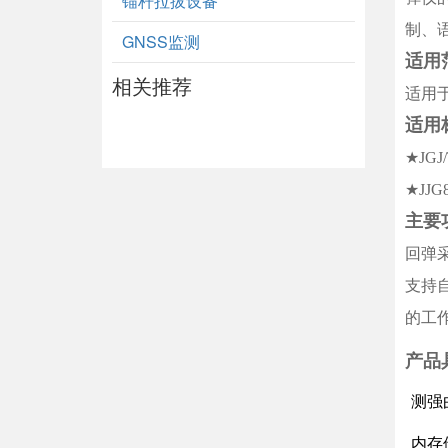
锚杆拉拔设备
制、
GNSS监测
适用
相关推荐
适用
适用
★JG
★JJ
主要
回弹
支持
的工
产品
测强
内存