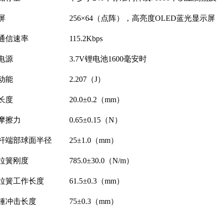
屏
256×64（点阵），高亮度OLED蓝光显示屏
通信速率
115.2Kbps
电源
3.7V锂电池1600毫安时
动能
2.207（J）
长度
20.0±0.2（mm）
摩擦力
0.65±0.15（N）
杆端部球面半径
25±1.0（mm）
拉簧刚度
785.0±30.0（N/m）
拉簧工作长度
61.5±0.3（mm）
锤冲击长度
75±0.3（mm）